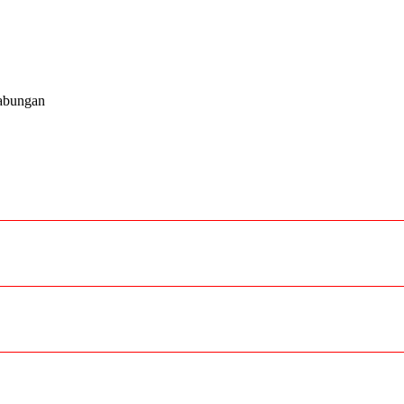
abungan