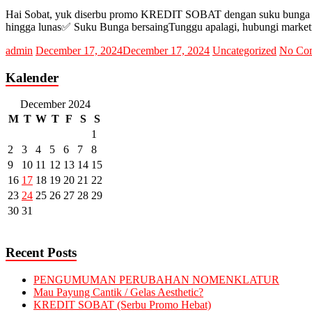
Hai Sobat, yuk diserbu promo KREDIT SOBAT dengan suku bunga mul
hingga lunas✅ Suku Bunga bersaingTunggu apalagi, hubungi market
admin
December 17, 2024
December 17, 2024
Uncategorized
No Co
Kalender
December 2024
M
T
W
T
F
S
S
1
2
3
4
5
6
7
8
9
10
11
12
13
14
15
16
17
18
19
20
21
22
23
24
25
26
27
28
29
30
31
Recent Posts
PENGUMUMAN PERUBAHAN NOMENKLATUR
Mau Payung Cantik / Gelas Aesthetic?
KREDIT SOBAT (Serbu Promo Hebat)