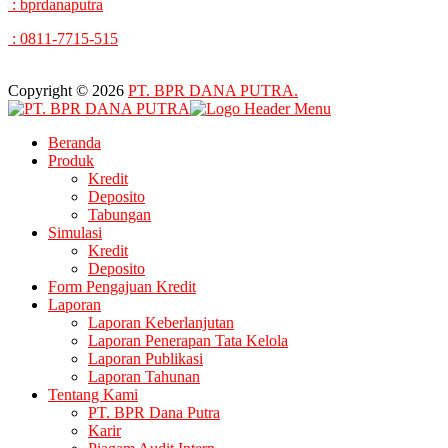
: bprdanaputra
: 0811-7715-515
Copyright © 2026
PT. BPR DANA PUTRA.
Beranda
Produk
Kredit
Deposito
Tabungan
Simulasi
Kredit
Deposito
Form Pengajuan Kredit
Laporan
Laporan Keberlanjutan
Laporan Penerapan Tata Kelola
Laporan Publikasi
Laporan Tahunan
Tentang Kami
PT. BPR Dana Putra
Karir