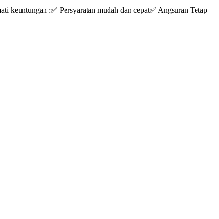
mati keuntungan :✅ Persyaratan mudah dan cepat✅ Angsuran Tetap