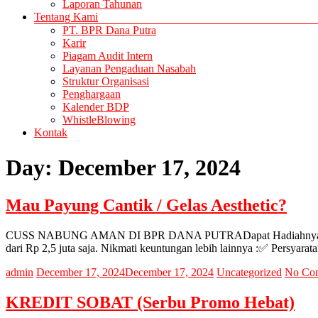
Laporan Tahunan
Tentang Kami
PT. BPR Dana Putra
Karir
Piagam Audit Intern
Layanan Pengaduan Nasabah
Struktur Organisasi
Penghargaan
Kalender BDP
WhistleBlowing
Kontak
Day:
December 17, 2024
Mau Payung Cantik / Gelas Aesthetic?
CUSS NABUNG AMAN DI BPR DANA PUTRADapat Hadiahnya, Dapat B
dari Rp 2,5 juta saja. Nikmati keuntungan lebih lainnya :✅ Persyar
admin
December 17, 2024
December 17, 2024
Uncategorized
No Co
KREDIT SOBAT (Serbu Promo Hebat)