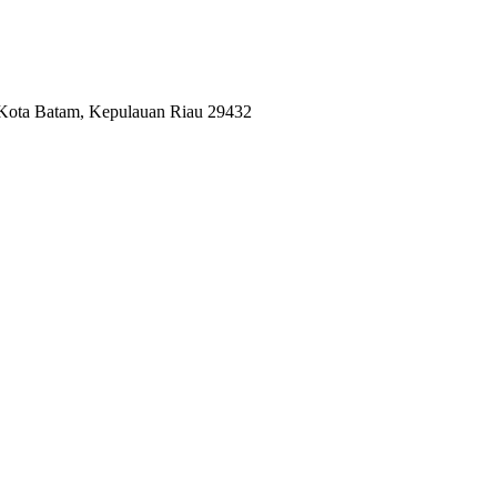
 Kota Batam, Kepulauan Riau 29432